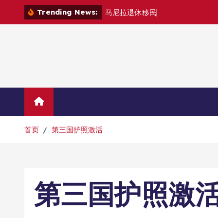
跳
Trending News:
马
尼
拉
退
休
移
民
退
款
退
哪
里
？
转
到
内
容
Home
联系我们
首页
第三国护照激活
第三国护照激