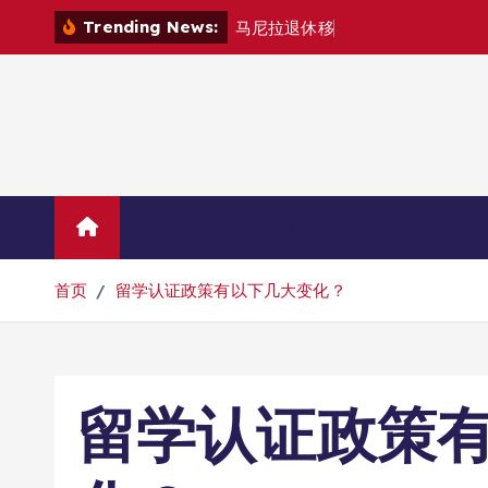
跳
Trending News:
马
尼
拉
退
休
移
民
退
款
退
哪
里
？
转
到
内
容
Home
联系我们
首页
留学认证政策有以下几大变化？
留学认证政策