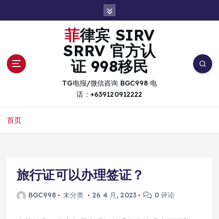
跳
转
到
菲律宾 SIRV
内
SRRV 官方认
容
证 998移民
TG电报/微信咨询 BGC998 电
话：+639120912222
首页
旅行证可以办理签证？
BGC998
未分类
26 4 月, 2023
0 评论