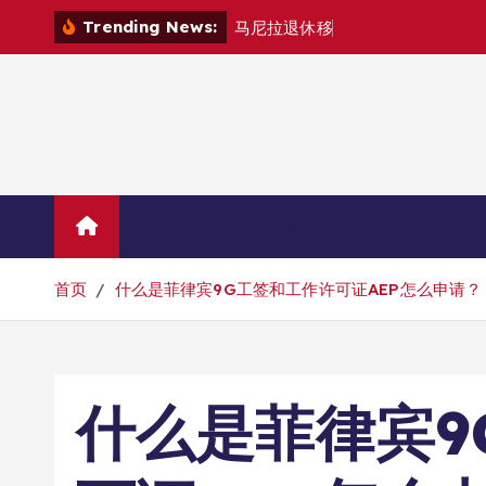
跳
Trending News:
马
尼
拉
退
休
移
民
退
款
退
哪
里
？
转
到
内
容
Home
联系我们
首页
什么是菲律宾9G工签和工作许可证AEP怎么申请？
什么是菲律宾9