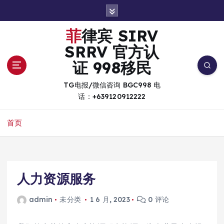
跳
转
到
菲律宾 SIRV
内
SRRV 官方认
容
证 998移民
TG电报/微信咨询 BGC998 电
话：+639120912222
首页
人力资源服务
admin
未分类
1 6 月, 2023
0 评论