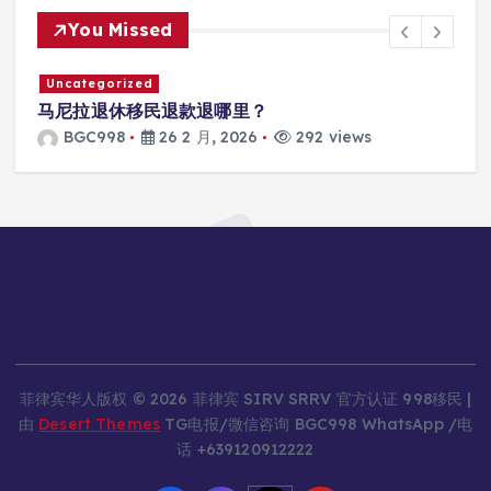
You Missed
Uncategorized
退款退哪里？
马尼拉SRRV怎么打款
6 2 月, 2026
292 views
BGC998
26 2 月
菲律宾华人版权 © 2026 菲律宾 SIRV SRRV 官方认证 998移民 |
由
Desert Themes
TG电报/微信咨询 BGC998 WhatsApp /电
话 +639120912222