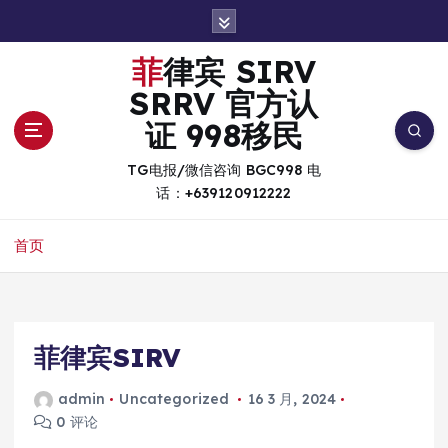
跳
转
到
菲律宾 SIRV
内
SRRV 官方认
容
证 998移民
TG电报/微信咨询 BGC998 电
话：+639120912222
首页
菲律宾SIRV
admin
Uncategorized
16 3 月, 2024
0 评论