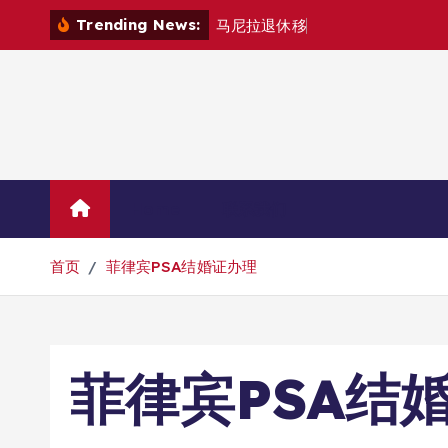
跳
Trending News:
马
尼
拉
退
休
移
民
退
款
退
哪
里
？
转
到
内
容
Home
联系我们
首页
菲律宾PSA结婚证办理
菲律宾PSA结