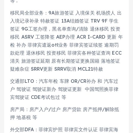
等 .
移民局全部业务：9A旅游签证 入境保关 机场捞人 出
入境记录补录 特赦签证 13A结婚签证 TRV 9F 学生
签证 9G工签办理，黑名单查询/清除 退休移民 投资
移民 ASRV 工签降签 AEP办理 ACR I-CARD 更新 年
检 补办 菲律宾遣返otl业务 菲律宾签证续签 逾期罚
款处理 退休移民 投资移民 菲律宾各种签证查询 ECC
清关 旅游签证延期 原有长期签证更换国籍 落地签证
疑难杂症 SRRV更新 SRRV取消 MCL21特赦
交通部LTO：汽车年检 车牌 OR/CR补办 和 汽车过
户 驾驶证 驾驶证新办 驾驶证更新 中国驾照换菲律
宾驾驶证 CDE考试包过 等
房产局：房产入户/过户 房产贷款 房产抵押/解除抵
押 地基税 等
外交部DFA：菲律宾护照 菲律宾文件认证 菲律宾海