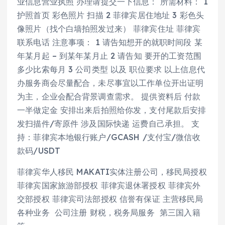
业信息营业执照 办理请提交一下信息： 所需材料： 1
护照首页 彩色照片 扫描 2 菲律宾居住地址 3 彩色头
像照片（找个白墙拍照发过来） 菲律宾住址 菲律宾
联系电话 注意事项： 1 请告知想开的就职时间段 某
年某月起 – 到某年某月止 2 请告知 要开的工资范围
多少比索每月 3 公司类型 以及 职位要求 以上信息代
办服务商会尽量配合，未尽事宜以工作单位开出证明
为主，企业会配合背景调查需求。 提供资料后 付款
一半做定金 安排出来后拍照给你发，支付尾款后安排
发扫描件/寄原件 涉及国际快递 运费自己承担。 支
持：菲律宾本地银行账户/GCASH /支付宝/微信收
款码/USDT
菲律宾华人移民 MAKATI实体注册公司，移民局授权
菲律宾国家旅游部授权 菲律宾退休署授权 菲律宾外
交部授权 菲律宾司法部授权 信誉有保证 主营移民局
各种业务 公司注册 财税，税务局服务 第三国入籍