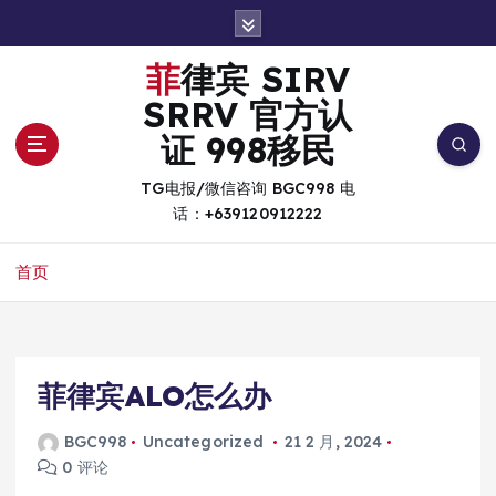
跳
转
到
菲律宾 SIRV
内
SRRV 官方认
容
证 998移民
TG电报/微信咨询 BGC998 电
话：+639120912222
首页
菲律宾ALO怎么办
BGC998
Uncategorized
21 2 月, 2024
0 评论