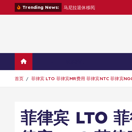
跳
Trending News:
马
尼
拉
退
休
移
民
退
款
退
哪
里
？
转
到
内
容
Home
联系我们
首页
菲律宾 LTO 菲律宾MR费用 菲律宾NTC 菲律宾NG
菲律宾 LTO 