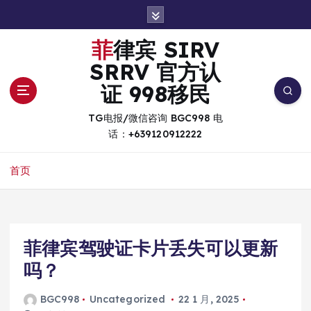
跳
转
到
菲律宾 SIRV
内
SRRV 官方认
容
证 998移民
TG电报/微信咨询 BGC998 电
话：+639120912222
首页
菲律宾驾驶证卡片丢失可以更新
吗？
BGC998
Uncategorized
22 1 月, 2025