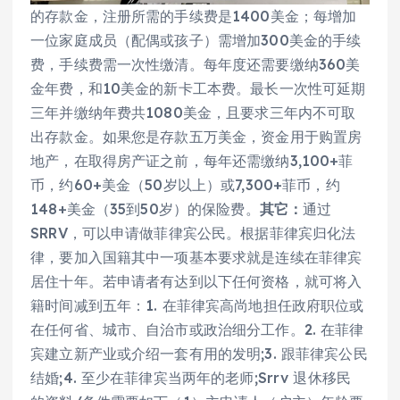
的存款金，注册所需的手续费是1400美金；每增加
一位家庭成员（配偶或孩子）需增加300美金的手续
费，手续费需一次性缴清。每年度还需要缴纳360美
金年费，和10美金的新卡工本费。最长一次性可延期
三年并缴纳年费共1080美金，且要求三年内不可取
出存款金。如果您是存款五万美金，资金用于购置房
地产，在取得房产证之前，每年还需缴纳3,100+菲
币，约60+美金（50岁以上）或7,300+菲币，约
148+美金（35到50岁）的保险费。
其它：
通过
SRRV，可以申请做菲律宾公民。根据菲律宾归化法
律，要加入国籍其中一项基本要求就是连续在菲律宾
居住十年。若申请者有达到以下任何资格，就可将入
籍时间减到五年：1. 在菲律宾高尚地担任政府职位或
在任何省、城市、自治市或政治细分工作。2. 在菲律
宾建立新产业或介绍一套有用的发明;3. 跟菲律宾公民
结婚;4. 至少在菲律宾当两年的老师;Srrv 退休移民