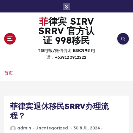
跳
转
到
菲律宾 SIRV
内
SRRV 官方认
容
证 998移民
TG电报/微信咨询 BGC998 电
话：+639120912222
首页
菲律宾退休移民SRRV办理流
程？
admin
Uncategorized
30 8 月, 2024