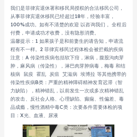
我们是菲律宾退休署和移民局授权的合法移民公司，
从事菲律宾退休移民已经超过18年，经验丰富，
100%成功。如有不清楚的欢迎 以咨询我们 。全程后
付费，申请成功才收费，没有隐形消费。
温馨提示：1 如果孩子是和前妻生的请告知，申请流
程有不一样。2 菲律宾移民过程体检会被拦截的疾病
注意：A 传染性疾病包括软下疳，淋病，腹股沟肉芽
肿，麻风病（传染性），淋巴肉芽肿病毒，梅毒 和结
核病 鼠疫 霍乱 炭疽 艾滋病 埃博拉 等其他携带的
传染性疾病B类：严重的精神障碍精神发育迟滞（智
力缺陷），精神错乱，以前发生一次或多次精神错乱
的攻击、反社会人格、心理缺陷、癫痫、性偏差、毒
品成瘾，慢性酒精中毒C类：次要条件需要体检的项
目：X光、血液、尿液