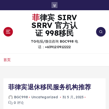
跳
转
到
菲律宾 SIRV
内
SRRV 官方认
容
证 998移民
TG电报/微信咨询 BGC998 电
话：+639120912222
首页
菲律宾退休移民服务机构推荐
BGC998
Uncategorized
31 5 月, 2023
0 评论