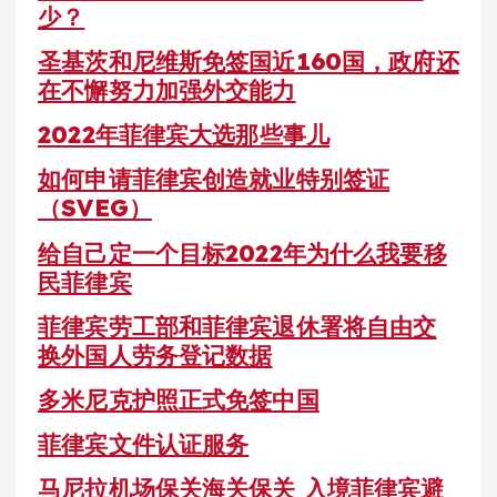
少？
圣基茨和尼维斯免签国近160国，政府还
在不懈努力加强外交能力
2022年菲律宾大选那些事儿
如何申请菲律宾创造就业特别签证
（SVEG）
给自己定一个目标2022年为什么我要移
民菲律宾
菲律宾劳工部和菲律宾退休署将自由交
换外国人劳务登记数据
多米尼克护照正式免签中国
菲律宾文件认证服务
马尼拉机场保关海关保关 入境菲律宾避