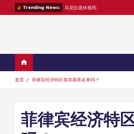
跳
Trending News:
马
尼
拉
退
休
移
民
退
款
退
哪
里
？
转
到
内
容
Home
联系我们
首页
菲律宾经济特区签容易黑名单吗？
菲律宾经济特