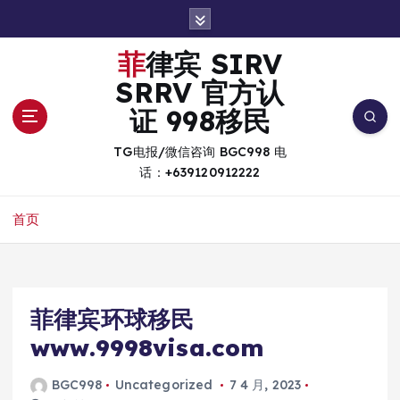
跳
转
到
菲律宾 SIRV
内
SRRV 官方认
容
证 998移民
TG电报/微信咨询 BGC998 电
话：+639120912222
首页
菲律宾环球移民
www.9998visa.com
BGC998
Uncategorized
7 4 月, 2023