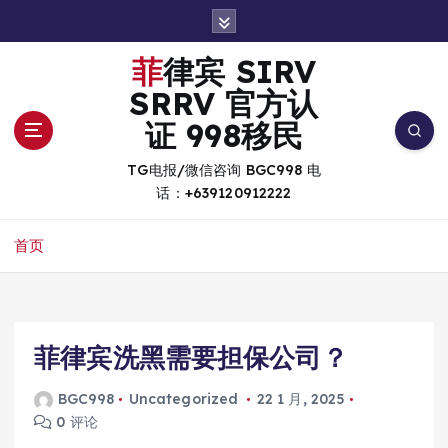
跳
转
到
菲律宾 SIRV
内
SRRV 官方认
容
证 998移民
TG电报/微信咨询 BGC998 电
话：+639120912222
首页
菲律宾洗黑需要担保公司？
BGC998
Uncategorized
22 1 月, 2025
0 评论