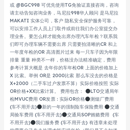
或 @BGC998 可优先使用TG免验证直接咨询，咨询
请主动告知咨询业务，马尼拉998华人顾问 是马尼拉
MAKATI 实体公司，客户 隐私安全保护服务可靠，
可以安排工作人员上门取件或前往我们办公室提交办
理业务。要怎么样才能免出席办理汽车年检？联系我
们即可办理车辆不需要出席 只需要拍清晰的CR 和上
一年度年检的OR 高清图片过来 每一只车子因为年限
排量 重量 种类不一样，价格没办法精准确定，费用
参考计算大概是 去年你的车年检OR 上面的价格加上
X 比索。举例 OR是 2000比索 那么车没去的价格是
X+2000（二手车过户发票不算）实际价格按照 实际
OR价格+XX比索计算。 费用包含：
LTO交通局年
检MVUC费用 OR发票 : 实际OR价格
测烟厂费用
(车不用开去)
新的一年的强制险车保险费用
交通
局验车费用 (车不用开去)
交通局SOP贿赂费用 (车
不用开去)
我们服务费 (车不用开去) 有违章未处理