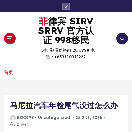
跳
转
到
菲律宾 SIRV
内
SRRV 官方认
容
证 998移民
TG电报/微信咨询 BGC998 电
话：+639120912222
首页
马尼拉汽车年检尾气没过怎么办
BGC998
Uncategorized
25 2 月, 2026
0 评论