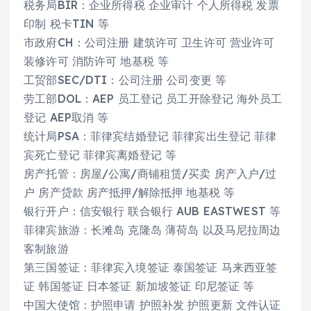
税务局BIR：企业所得税 企业审计 个人所得税 发票
印制 税卡TIN 等
市政府CH：公司注册 建筑许可 卫生许可 营业许可
装修许可 消防许可 地基税 等
工贸部SEC/DTI：公司注册 公司变更 等
劳工部DOL：AEP 员工登记 员工开除登记 海外员工
登记 AEP取消 等
统计局PSA：菲律宾结婚登记 菲律宾出生登记 菲律
宾死亡登记 菲律宾离婚登记 等
房产托管：房屋/公寓/商铺租赁/买卖 房产入户/过
户 房产贷款 房产抵押/解除抵押 地基税 等
银行开户：信安银行 联合银行 AUB EASTWEST 等
菲律宾旅游：长滩岛 克隆岛 薄荷岛 以及马尼拉周边
客制旅游
第三国签证：菲律宾入境签证 泰国签证 马来西亚签
证 韩国签证 日本签证 新加坡签证 印尼签证 等
中国大使馆：护照申请 护照补发 护照更新 文件认证