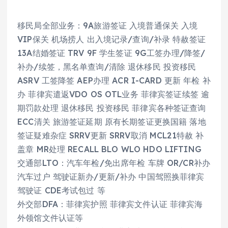
移民局全部业务：9A旅游签证 入境普通保关 入境
VIP保关 机场捞人 出入境记录/查询/补录 特赦签证
13A结婚签证 TRV 9F 学生签证 9G工签办理/降签/
补办/续签，黑名单查询/清除 退休移民 投资移民
ASRV 工签降签 AEP办理 ACR I-CARD 更新 年检 补
办 菲律宾遣返VDO OS OTL业务 菲律宾签证续签 逾
期罚款处理 退休移民 投资移民 菲律宾各种签证查询
ECC清关 旅游签证延期 原有长期签证更换国籍 落地
签证疑难杂症 SRRV更新 SRRV取消 MCL21特赦 补
盖章 MR处理 RECALL BLO WLO HDO LIFTING
交通部LTO：汽车年检/免出席年检 车牌 OR/CR补办
汽车过户 驾驶证新办/更新/补办 中国驾照换菲律宾
驾驶证 CDE考试包过 等
外交部DFA：菲律宾护照 菲律宾文件认证 菲律宾海
外领馆文件认证等