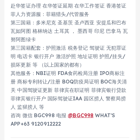
赴华签证办理 在华签证延期 在华工作签证 香港签证
菲人力资源服：菲籍猎头/代管服务
第三国籍：多米尼克 圣基茨 圣卢西亚 安提瓜和巴布
瓦如阿图 格林纳达 土耳其 ， 墨西哥 印尼 巴拿马 瓦
努阿图绿卡
第三国籍配套：护照激活 税务登记 驾驶证 无犯罪证
明 电话卡 银行开户 激活护照 地址证明 护照/挂失/
损坏更新 等 （以上国家的都有）
其他服务：NBI证明 FDA食药检局注册 IPO商标注
册 商标专利转让/注册 BOQ防疫局证明 BOC海关清
关 中国驾驶证更新 菲律宾在职证明 菲律宾银行贷款
菲律宾银行开户 国际驾驶证IAA 园区捞人 警察局捞
人 监狱捞人 等
咨询 微信 BGC998 电报
@BGC998
WHAT’S
APP+63 9120912222