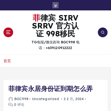
跳
转
到
菲律宾 SIRV
内
SRRV 官方认
容
证 998移民
TG电报/微信咨询 BGC998 电
话：+639120912222
首页
菲律宾永居身份证到期怎么弄
BGC998
Uncategorized
2 2 月, 2024
0 评论