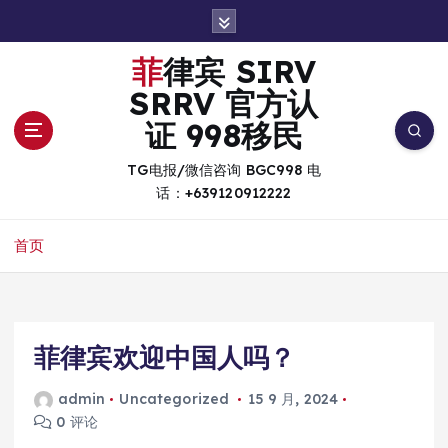
跳
转
到
菲律宾 SIRV
内
SRRV 官方认
容
证 998移民
TG电报/微信咨询 BGC998 电
话：+639120912222
首页
菲律宾欢迎中国人吗？
admin
Uncategorized
15 9 月, 2024
0 评论