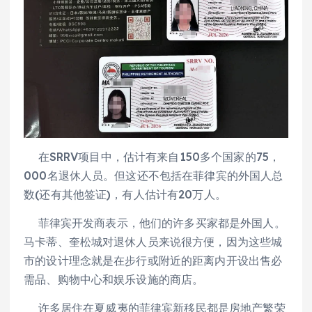
在SRRV项目中，估计有来自150多个国家的75，
000名退休人员。但这还不包括在菲律宾的外国人总
数(还有其他签证)，有人估计有20万人。
菲律宾开发商表示，他们的许多买家都是外国人。
马卡蒂、奎松城对退休人员来说很方便，因为这些城
市的设计理念就是在步行或附近的距离内开设出售必
需品、购物中心和娱乐设施的商店。
许多居住在夏威夷的菲律宾新移民都是房地产繁荣