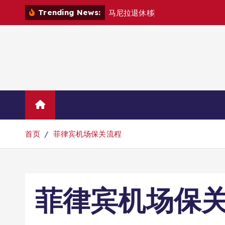
跳
Trending News:
马
尼
拉
退
休
移
民
退
款
退
哪
里
转
到
内
容
Home
联系我们
首页
菲律宾机场保关流程
菲律宾机场保