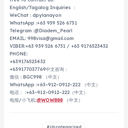
English/Tagalog Inquiries ：
WeChat : dpylanayon
WhatsApp :+63 939 526 6731
Telegram :@Diadem_Pearl
EMAIL: 998visa@gmail.com
VIBER:+63 939 526 6731 / +63 9176523432
PHONE:
+639176523432
+639177037769中文咨询：
微信 : BGC998 （中文）
WhatsApp :+63–912–0912–222 （中文）
电话： :+63–912–0912–222（中文）
电报/小飞机:
@WOW888
（中文）
Uncategorized