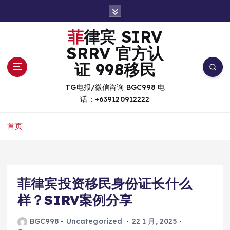
跳
转
到
菲律宾 SIRV
内
SRRV 官方认
容
证 998移民
TG电报/微信咨询 BGC998 电
话：+639120912222
首页
菲律宾投资移民身份证长什么
样？SIRV案例分享
BGC998
Uncategorized
22 1 月, 2025