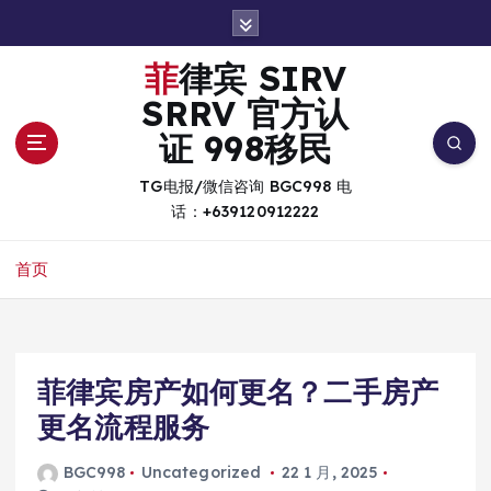
跳
转
到
菲律宾 SIRV
内
SRRV 官方认
容
证 998移民
TG电报/微信咨询 BGC998 电
话：+639120912222
首页
菲律宾房产如何更名？二手房产
更名流程服务
BGC998
Uncategorized
22 1 月, 2025