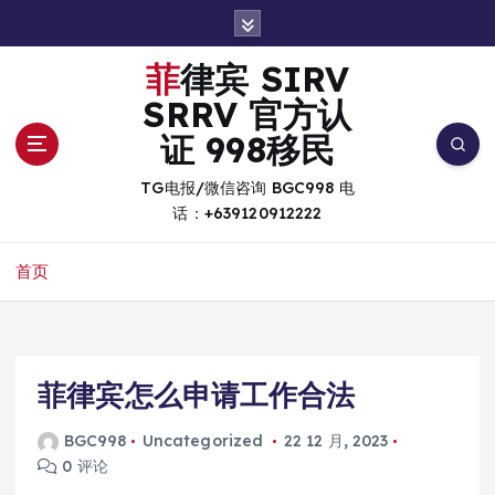
跳
转
到
菲律宾 SIRV
内
SRRV 官方认
容
证 998移民
TG电报/微信咨询 BGC998 电
话：+639120912222
首页
菲律宾怎么申请工作合法
BGC998
Uncategorized
22 12 月, 2023
0 评论