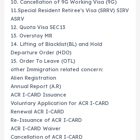
10. Cancellation of 9G Working Visa (9G)
11.Special Resident Retiree’s Visa (SRRV) SIRV
ASRV
12. Quota Visa SEC13
13. Overstay MR
14. Lifting of Blacklist(BL) and Hold
Departure Order (HDO)
15. Order To Leave (OTL)
other Immigration related concern:
Alien Registration
Annual Report (A.R)
ACR I-CARD Issuance
Voluntary Application for ACR I-CARD
Renewal ACR I-CARD
Re-Issuance of ACR I-CARD
ACR I-CARD Waiver
Cancellation of ACR I-CARD