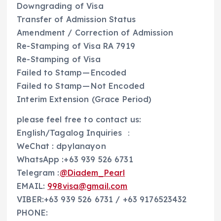
Downgrading of Visa
Transfer of Admission Status
Amendment / Correction of Admission
Re-Stamping of Visa RA 7919
Re-Stamping of Visa
Failed to Stamp — Encoded
Failed to Stamp — Not Encoded
Interim Extension (Grace Period)
please feel free to contact us:
English/Tagalog Inquiries ：
WeChat : dpylanayon
WhatsApp :+63 939 526 6731
Telegram :
@Diadem_Pearl
EMAIL:
998visa@gmail.com
VIBER:+63 939 526 6731 / +63 9176523432
PHONE: