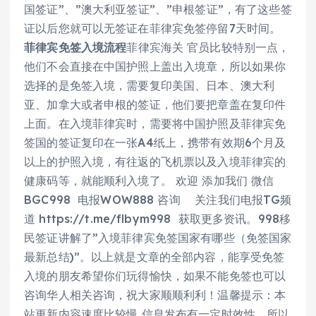
国签证”、”澳大利亚签证”、”申根签证”，有了这些签
证以后您就可以无签证在菲律宾免签停留7天时间。
菲律宾免签入境流程
菲律宾海关 官员比较特别一点，
他们不会直接在中国护照上盖出入境章，所以如果你
选择的是免签入境，需要复印美国、日本、澳大利
亚、加拿大或者申根的签证，他们要把章盖在复印件
上面。在入境菲律宾时，需要将中国护照及菲律宾免
签国的签证复印在一张A4纸上，携带有效期6个月及
以上的护照入境，有往返的飞机票以及入境菲律宾的
健康码等，就能顺利入境了。 欢迎 添加我们 微信
BGC998 电报WOW888 咨询 关注我们电报TG频
道 https://t.me/flbym998 获取更多资讯。998移
民签证讲解了”入境菲律宾免签国家有哪些（免签国家
最新总结)”。以上就是文章的全部内容，能享受免签
入境的朋友希望你们玩得愉快，如果不能免签也可以
咨询华人相关咨询，祝大家顺顺利利！温馨提示：本
站更新内容速度比较慢 信息发布有一定时效性，所以