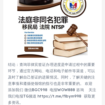
结论：查询菲律宾签证办理进度是申请过程中的重要
环节，通过官方网站、电话和电子邮件等渠道，可以
及时了解自己签证的进展情况。同时，了解关键的注
意事项和遵循使领馆的指引也是非常重要的。 欢迎
添加我们 微信BGC998 电报WOW888 咨询 关注
我们电报TG频道 https://t.me/flbym998 获取更
多资讯。