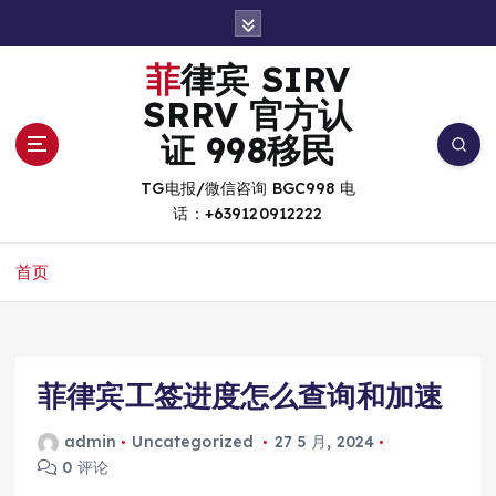
跳
转
到
菲律宾 SIRV
内
SRRV 官方认
容
证 998移民
TG电报/微信咨询 BGC998 电
话：+639120912222
首页
菲律宾工签进度怎么查询和加速
admin
Uncategorized
27 5 月, 2024
0 评论