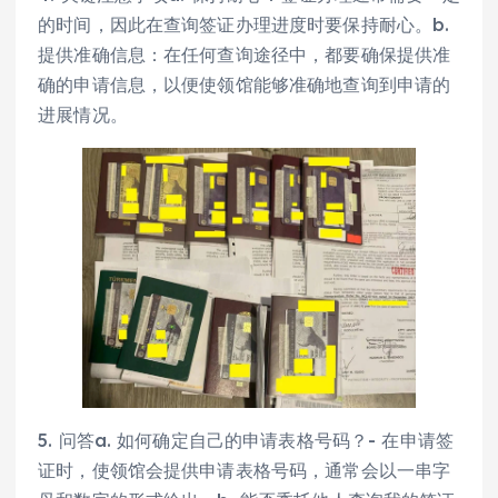
的时间，因此在查询签证办理进度时要保持耐心。b.
提供准确信息：在任何查询途径中，都要确保提供准
确的申请信息，以便使领馆能够准确地查询到申请的
进展情况。
5. 问答a. 如何确定自己的申请表格号码？- 在申请签
证时，使领馆会提供申请表格号码，通常会以一串字