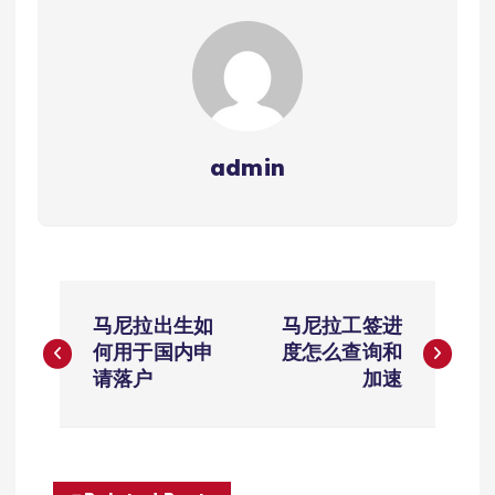
admin
文
马尼拉出生如
马尼拉工签进
章
何用于国内申
度怎么查询和
请落户
加速
导
航