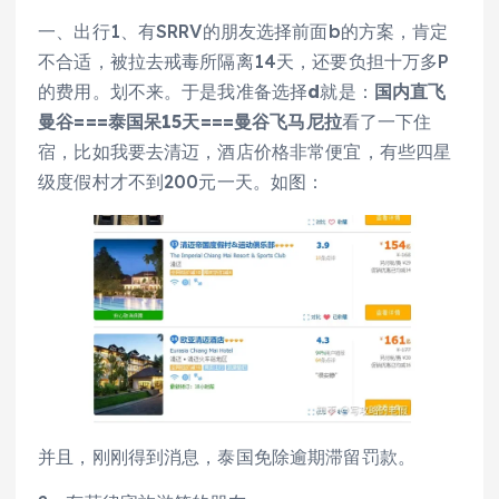
一、出行1、有SRRV的朋友选择前面b的方案，肯定
不合适，被拉去戒毒所隔离14天，还要负担十万多P
的费用。划不来。于是我准备选择
d
就是：
国内直飞
曼谷===泰国呆15天===曼谷飞马尼拉
看了一下住
宿，比如我要去清迈，酒店价格非常便宜，有些四星
级度假村才不到200元一天。如图：
并且，刚刚得到消息，泰国免除逾期滞留罚款。