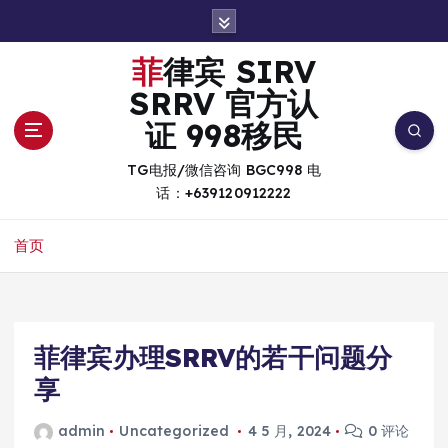
跳
转
到
菲律宾 SIRV
内
SRRV 官方认
容
证 998移民
TG电报/微信咨询 BGC998 电
话：+639120912222
首页
菲律宾办理SRRV的若干问题分
享
admin
Uncategorized
4 5 月, 2024
0 评论