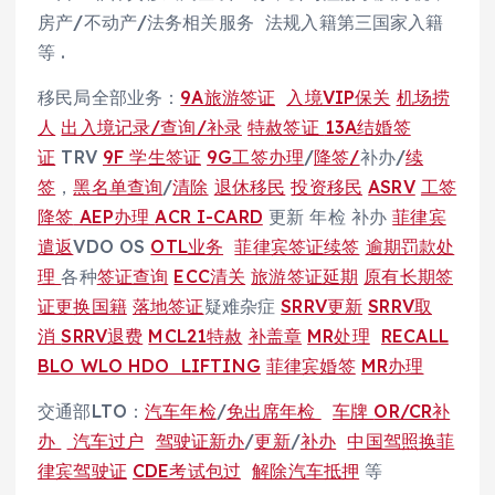
房产/不动产/法务相关服务 法规入籍第三国家入籍
等 .
移民局全部业务：
9A旅游签证
入境VIP保关
机场捞
人
出入境记录/查询/补录
特赦签证
13A结婚签
证
TRV
9F 学生签证
9G工签办理
/
降签/
补办/
续
签
，
黑名单查询
/
清除
退休移民
投资移民
ASRV
工签
降签
AEP办理
ACR I-CARD
更新 年检 补办
菲律宾
遣返
VDO OS
OTL业务
菲律宾签证续签
逾期罚款处
理
各种
签证查询
ECC清关
旅游签证延期
原有长期签
证更换国籍
落地签证
疑难杂症
SRRV更新
SRRV取
消
SRRV退费
MCL21特赦
补盖章
MR处理
RECALL
BLO WLO HDO LIFTING
菲律宾婚签
MR办理
交通部LTO：
汽车年检
/
免出席年检
车牌
OR/CR补
办
汽车过户
驾驶证新办
/
更新
/
补办
中国驾照换菲
律宾驾驶证
CDE考试包过
解除汽车抵押
等