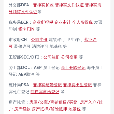
外交部DFA：
菲律宾护照
菲律宾文件认证
菲律宾海
外领馆文件认证
等
税务局BIR：
企业所得税
企业审计
个人所得税
发票
印制
税卡TIN
等
市政府CH：
公司注册
建筑许可 卫生许可
营业许
可
装修许可 消防许可 地基税 等
工贸部SEC/DTI：
公司注册
公司变更
等
劳工部DOL：AEP 员工登记
员工开除登记
海外员工
登记 AEP取消 等
统计局PSA：
菲律宾结婚登记
菲律宾出生登记
菲律
宾死亡登记
菲律宾离婚登记
等
房产托管：
房屋/公寓/商铺租赁/买卖
房产入户/过
户
房产贷款
房产抵押/解除抵押
地基税
等