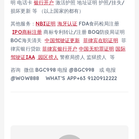
明 电话卡
银行开户
激活护照 地址证明 护照/挂失/
损坏更新 等 （以上国家的都有）
其他服务：
NBI证明
海牙认证
FDA食药检局注册
IPO商标注册
商标专利转让/注册 BOQ防疫局证明
BOC海关清关
中国驾驶证更新
菲律宾在职证明
菲
律宾银行贷款
菲律宾银行开户
中国无犯罪证明
国际
驾驶证IAA
园区捞人
警察局捞人 监狱捞人 等
咨询 微信 BGC998 电报 @BGC998 或 电报
@WOW888 WHAT’S APP+63 9120912222