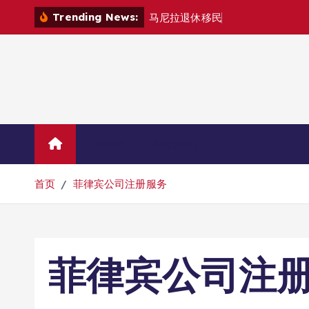
跳
Trending News:
马
尼
拉
退
休
移
民
退
款
退
哪
里
？
转
到
内
容
Home
联系我们
首页
菲律宾公司注册服务
菲律宾公司注