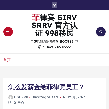
跳
转
到
菲律宾 SIRV
内
SRRV 官方认
容
证 998移民
TG电报/微信咨询 BGC998 电
话：+639120912222
首页
怎么发薪金给菲律宾员工？
BGC998
Uncategorized
16 12 月, 2023
0 评论