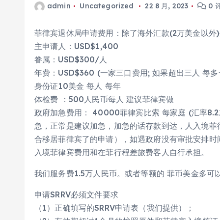
admin
Uncategorized
22 8 月, 2023
0 
菲律宾退休局申请费用：除了海外汇款(2万美金以外
主申请人：USD$1,400
眷属：USD$300/人
年费：USD$360 (一家三口费用; 如果超出三人 每多
身份证10美金 每人 每年
体检费 ：500人民币每人 建议菲律宾做
政府加急费用： 40000菲律宾比索 每家庭 (汇率8
急，正常是建议加急，加急的话存款到达，人入境菲律宾
合移居菲律宾了的申请），如遇政府没有审批安排时
入境菲律宾费用和在菲行程差旅费客人自行承担。
我们服务费1.5万人民币。或者等额的 菲币美金多可
申请SRRV必须文件要求
（1）正确填写的SRRV申请表（我们提供）；