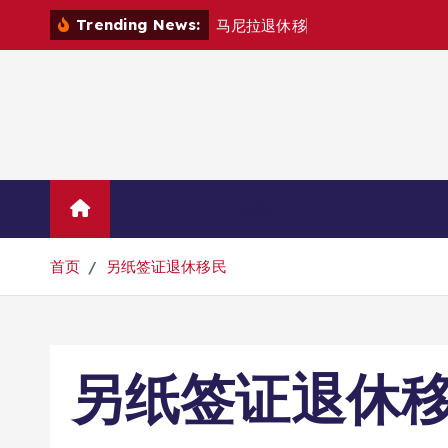
跳
Trending News:
马
尼
拉
退
休
移
民
退
款
退
哪
里
？
转
到
内
容
Home
联系我们
首页
另纸签证退休移民
另纸签证退休