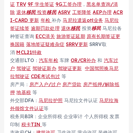
证
TRV
9F 学生签证
9G工签办理
，
黑名单查询/清
除
退休
移民
投资
移民
ASRV
工签降签
AEP办理
ACR
I-CARD 更新
年检
补办
马尼拉遣返otl业务
马尼拉
签证续签
逾期罚款处理
退休
移民
投资
移民
马尼拉各
种签证查询
ECC清关
旅游签证延期
原有长期签证更
换国籍
落地签证疑难杂症
SRRV更新
SRRV取
消
MCL21特赦
交通部LTO：
汽车年检
车牌
OR/CR补办
和
汽车过
户
驾驶证
驾驶证新办
驾驶证更新
中国驾照换马尼
拉驾驶证
CDE考试包过
等
房产局：
房产入户/过户
房产贷款
房产抵押/解除抵
押
地基税
等
外交部DFA：
马尼拉护照
马尼拉文件认证
马尼拉海
外领馆文件认证
等
税务局BIR：企业所得税 企业审计 个人所得税 发票
印制
税卡TIN
等
市政府CH：
建筑许可
卫生许可 营业许可 装修许可