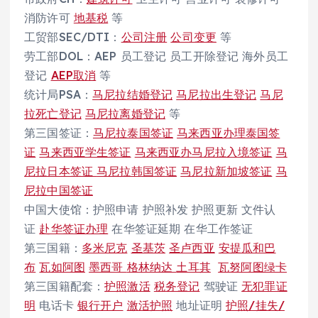
消防许可
地基税
等
工贸部SEC/DTI：
公司注册
公司变更
等
劳工部DOL：AEP 员工登记 员工开除登记 海外员工
登记
AEP取消
等
统计局PSA：
马尼拉结婚登记
马尼拉出生登记
马尼
拉死亡登记
马尼拉离婚登记
等
第三国签证：
马尼拉泰国签证
马来西亚办理泰国签
证
马来西亚学生签证
马来西亚办马尼拉入境签证
马
尼拉日本签证
马尼拉韩国签证
马尼拉新加坡签证
马
尼拉中国签证
中国大使馆：护照申请 护照补发 护照更新 文件认
证
赴华签证办理
在华签证延期 在华工作签证
第三国籍：
多米尼克
圣基茨
圣卢西亚
安提瓜和巴
布
瓦如阿图
墨西哥
格林纳达
土耳其
瓦努阿图绿卡
第三国籍配套：
护照激活
税务登记
驾驶证
无犯罪证
明
电话卡
银行开户
激活护照
地址证明
护照/挂失/