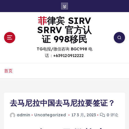
跳
转
到
菲律宾 SIRV
内
SRRV 官方认
容
证 998移民
TG电报/微信咨询 BGC998 电
话：+639120912222
首页
去马尼拉中国去马尼拉要签证？
admin
Uncategorized
17 3 月, 2023
0 评论