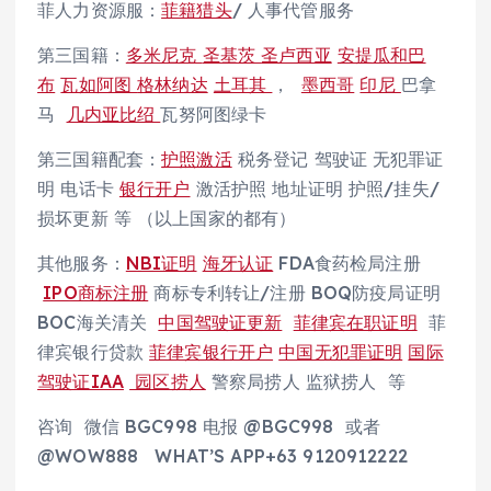
菲人力资源服：
菲籍猎头
/ 人事代管服务
第三国籍：
多米尼克
圣基茨
圣卢西亚
安提瓜和巴
布
瓦如阿图
格林纳达
土耳其
，
墨西哥
印尼
巴拿
马
几内亚比绍
瓦努阿图绿卡
第三国籍配套：
护照激活
税务登记 驾驶证 无犯罪证
明 电话卡
银行开户
激活护照 地址证明 护照/挂失/
损坏更新 等 （以上国家的都有）
其他服务：
NBI证明
海牙认证
FDA食药检局注册
IPO商标注册
商标专利转让/注册 BOQ防疫局证明
BOC海关清关
中国驾驶证更新
菲律宾在职证明
菲
律宾银行贷款
菲律宾银行开户
中国无犯罪证明
国际
驾驶证IAA
园区捞人
警察局捞人 监狱捞人 等
咨询 微信 BGC998 电报 @BGC998 或者
@WOW888 WHAT’S APP+63 9120912222