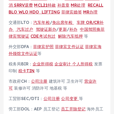
消
SRRV退费
MCL21特赦
补盖章
MR处理
RECALL
BLO WLO HDO LIFTING
菲律宾婚签
MR办理
交通部LTO：
汽车年检
/
免出席年检
车牌
OR/CR补
办
汽车过户
驾驶证新办
/
更新
/
补办
中国驾照换菲
律宾驾驶证
CDE考试包过
解除汽车抵押
等
外交部DFA：
菲律宾护照
菲律宾文件认证
菲律宾海
外领馆文件认证
等
税务局BIR：
企业所得税
企业审计
个人所得税
发票
印制
税卡TIN
等
市政府CH：
公司注册
建筑许可 卫生许可
营业许
可
装修许可 消防许可 地基税 等
工贸部SEC/DTI：
公司注册
公司变更
等
劳工部DOL：AEP 员工登记
员工开除登记
海外员工