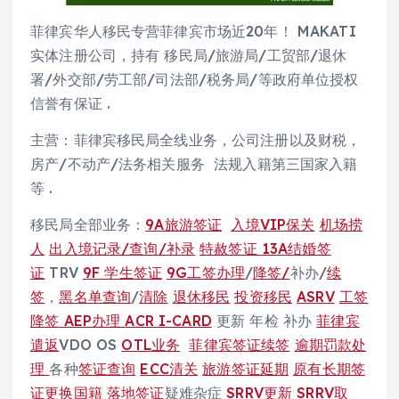
菲律宾华人移民专营菲律宾市场近20年！ MAKATI
实体注册公司，持有 移民局/旅游局/工贸部/退休
署/外交部/劳工部/司法部/税务局/等政府单位授权
信誉有保证 .
主营：菲律宾移民局全线业务，公司注册以及财税，
房产/不动产/法务相关服务 法规入籍第三国家入籍
等 .
移民局全部业务：
9A旅游签证
入境VIP保关
机场捞
人
出入境记录/查询/补录
特赦签证
13A结婚签
证
TRV
9F 学生签证
9G工签办理
/
降签/
补办/
续
签
，
黑名单查询
/
清除
退休移民
投资移民
ASRV
工签
降签
AEP办理
ACR I-CARD
更新 年检 补办
菲律宾
遣返
VDO OS
OTL业务
菲律宾签证续签
逾期罚款处
理
各种
签证查询
ECC清关
旅游签证延期
原有长期签
证更换国籍
落地签证
疑难杂症
SRRV更新
SRRV取