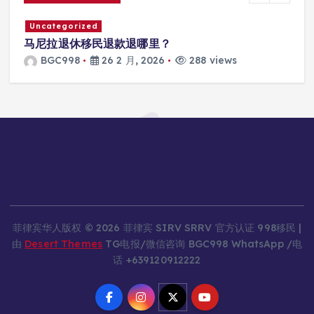
gorized
Uncategorize
退休移民退款退哪里？
马尼拉SRR
998
26 2 月, 2026
288 views
BGC998
菲律宾华人版权 © 2026 菲律宾 SIRV SRRV 官方认证 998移民 |
由
Desert Themes
TG电报/微信咨询 BGC998 WhatsApp /电
话 +639120912222