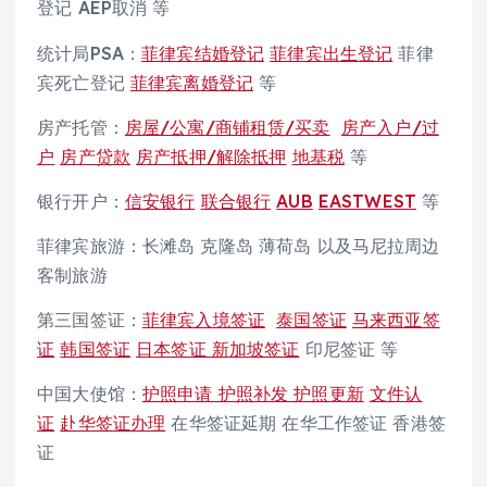
登记 AEP取消 等
统计局PSA：
菲律宾结婚登记
菲律宾出生登记
菲律
宾死亡登记
菲律宾离婚登记
等
房产托管：
房屋/公寓/商铺租赁/买卖
房产入户/过
户
房产贷款
房产抵押/解除抵押
地基税
等
银行开户：
信安银行
联合银行
AUB
EASTWEST
等
菲律宾旅游：长滩岛 克隆岛 薄荷岛 以及马尼拉周边
客制旅游
第三国签证：
菲律宾入境签证
泰国签证
马来西亚签
证
韩国签证
日本签证
新加坡签证
印尼签证 等
中国大使馆：
护照申请 护照补发 护照更新
文件认
证
赴华签证办理
在华签证延期 在华工作签证 香港签
证