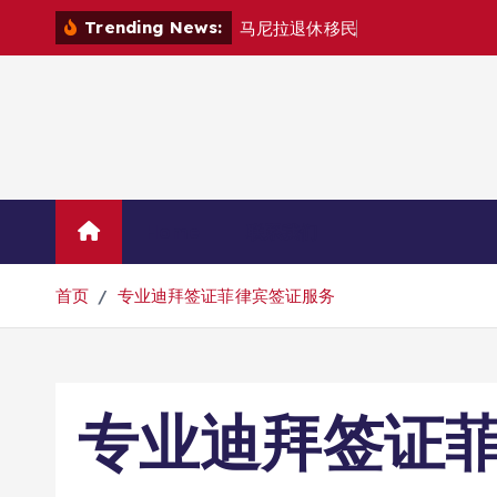
跳
Trending News:
马
尼
拉
退
休
移
民
退
款
退
哪
里
？
转
到
内
容
Home
联系我们
首页
专业迪拜签证菲律宾签证服务
专业迪拜签证