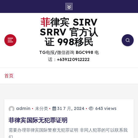
跳
转
到
菲律宾 SIRV
内
SRRV 官方认
容
证 998移民
TG电报/微信咨询 BGC998 电
话：+639120912222
首页
admin
未分类
31 7 月, 2024
643 views
菲律宾国际无犯罪证明
需要办理菲律宾国际警察无犯罪证明 非同人犯罪的可以联系我
们，…