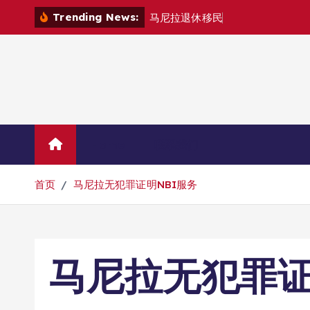
跳
Trending News:
马
尼
拉
退
休
移
民
退
款
退
哪
里
？
转
到
内
容
Home
联系我们
首页
马尼拉无犯罪证明NBI服务
马尼拉无犯罪证