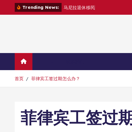
跳
Trending News:
马
尼
拉
退
休
移
民
退
款
退
哪
里
？
转
到
内
容
Home
联系我们
首页
菲律宾工签过期怎么办？
菲律宾工签过