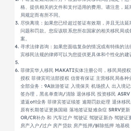
格、提供相关的文件和支付适用的费用。请注意，延
局规定而有所不同。
尽快离境：如果您已经超过签证有效期，并且无法延
问题和罚款。您应该联系您所在国家的相关移民局或
案。
寻求法律咨询：如果您面临复杂的情况或有特殊的法
宾移民法规的律师可以为您提供更具体和个性化的建
菲律宾华人移民 MAKATI实体注册公司，移民局授
授权 菲律宾司法部授权 信誉有保证 主营移民局各种业
全部业务：9A旅游签证 入境保关 机场捞人 出入境记录补
签办理，黑名单查询/清除 退休移民 投资移民 ASRV 工
遣返otl业务 菲律宾签证续签 逾期罚款处理 退休移民
原有长期签证更换国籍 落地签证疑难杂症 SRRV更新 S
OR/CR补办 和 汽车过户 驾驶证 驾驶证新办 驾驶
房产入户/过户 房产贷款 房产抵押/解除抵押 地基税